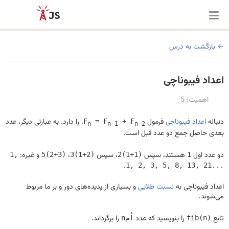
بازگشت به درس
اعداد فیبوناچی
اهمیت: 5
دنباله
اعداد فیبوناجی
فرمول
. را دارد. به عبارتی دیگر، عدد
F
= F
+ F
n
n-1
n-2
بعدی حاصل جمع دو عدد قبل است.
دو عدد اول
هستند، سپس
، سپس
،
و غیره:
1,
5(2+3)
3(1+2)
2(1+1)
1
.
1, 2, 3, 5, 8, 13, 21...
اعداد فیبوناچی به
نسبت طلایی
و بسیاری از پدیده‌های دور و بر ما مربوط
می‌شوند.
تابع
را بنویسید که عدد
را برگرداند.
fib(n)
nاُم