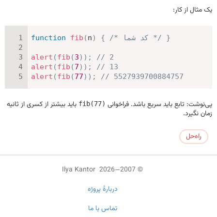
یک مثال از کار:
}
/* کد شما */
{
)
n
(
fib
function
alert
(
fib
(
3
)
)
;
// 2
alert
(
fib
(
7
)
)
;
// 13
alert
(
fib
(
77
)
)
;
// 5527939700884757
پی‌نوشت: تابع باید سریع باشد. فراخوانی
باید بیشتر از کسری از ثانیه
fib(77)
زمان نگیرد.
راه‌حل
© 2007—2026 Ilya Kantor
دربارهٔ پروژه
تماس با ما