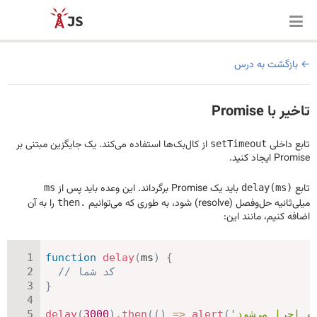
بازگشت به درس
تاخیر با Promise
تابع داخلی
از کال‌بک‌ها استفاده می‌کند. یک جایگزین مبتنی بر
setTimeout
Promise ایجاد کنید.
تابع
باید یک Promise برگرداند. این وعده باید پس از
ms
delay(ms)
میلی‌ثانیه حل‌وفصل (resolve) شود، به طوری که می‌توانیم
را به آن
then.
اضافه کنیم، مانند این:
function
delay
(
ms
)
{
// کد شما
}
delay
(
3000
)
.
then
(
(
)
=>
alert
(