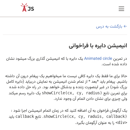
بازگشت به درس
انیمیشن دایره با فراخوانی
در تمرینِ
Animated circle
یک دایره با که انیمیشن گذاری بزرگ میشود نشان
داده شده است.
حالا برای ما فقط یک دایره کافی نیست ما میخواهیم یک پیغام درون آن داشته
باشیم. پیغام باید *بعد * از تمام شدن انیمیشن به نمایش دربیاید (دایره کامل
بزرگ شود) در غیر اینصورت زننده و بدشکل خواهد بود. در راه حل داده شده
برای تمرین تابع
یک دایره رسم میکند
showCircle(cx, cy, radius)
ولی چیزی برای نشان دادن اتمام آن وجود ندارد.
یک آرگومانِ فراخوان به آن اضافه کنید که در زمان اتمام انیمیشن اجرا شود :
. تابع
باید
callback
showCircle(cx, cy, raduis, callback)
را به عنوان آرگومان بگیرد.
<div>