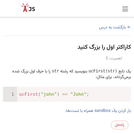
بازگشت به درس
کاراکتر اول را بزرگ کنید
اهمیت: 5
یک تابع
بنویسید که رشته
را با حرف اول بزرگ شده
str
ucFirst(str)
برمی‌گرداند، برای مثال:
ucFirst
(
"john"
)
==
"John"
;
باز کردن یک sandbox همراه با تست‌ها.
راه‌حل