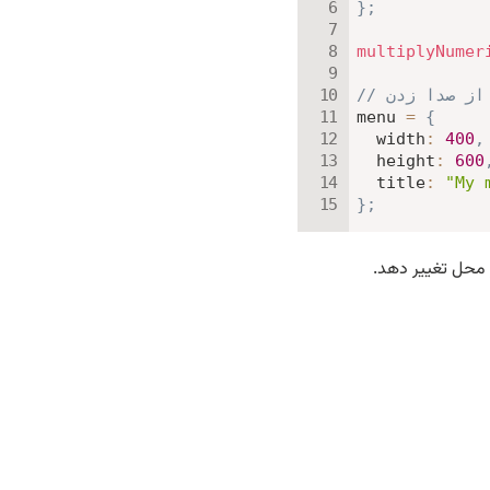
}
;
multiplyNumer
د از صدا زدن
menu 
=
{
width
:
400
,
height
:
600
title
:
"My 
}
;
ر محل تغییر دهد.