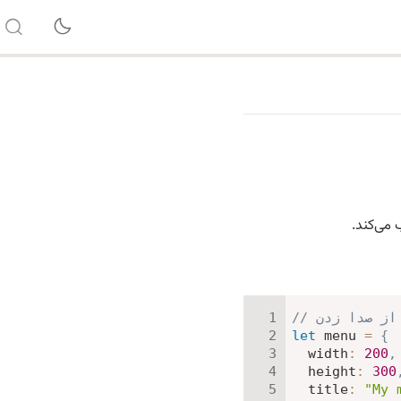
می‌کند.
ل از صدا زدن
let
 menu 
=
{
width
:
200
,
height
:
300
title
:
"My 