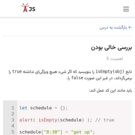
بازگشت به درس
بررسی خالی بودن
اهمیت: 5
تابع
را بنویسید که اگر شیء هیچ ویژگی‌ای نداشته
را
true
isEmpty(obj)
برمی‌گرداند، در غیر این صورت
را.
false
باید مانند این کد عمل کند:
let
 schedule 
=
{
}
;
alert
(
isEmpty
(
schedule
)
)
;
// true
schedule
[
"8:30"
]
=
"get up"
;