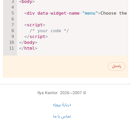
<
body
>
<
div
data-widget-name
=
"
menu
"
>
Choose the 
<
script
>
/* your code */
</
script
>
</
body
>
</
html
>
راه‌حل
© 2007—2026 Ilya Kantor
دربارهٔ پروژه
تماس با ما