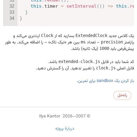
this
.
render
(
)
;
this
.
timer 
=
setInterval
(
(
)
=>
this
.
re
}
}
یک کلاس جدید
بسازید که از
ارث‌بری می‌کند و
Clock
ExtendedClock
پارامتر
– تعداد
بین هر «تیک تاک» – را اضافه می‌کند. به طور
ms
precision
پیش‌فرض باید
(یک ثانیه) باشد.
1000
کد شما باید در فایل
باشد.
extended-clock.js
فایل اصلی
را تغییر ندهید. آن را گسترش دهید.
clock.js
باز کردن یک sandbox برای تمرین.
راه‌حل
© 2007—2026 Ilya Kantor
دربارهٔ پروژه