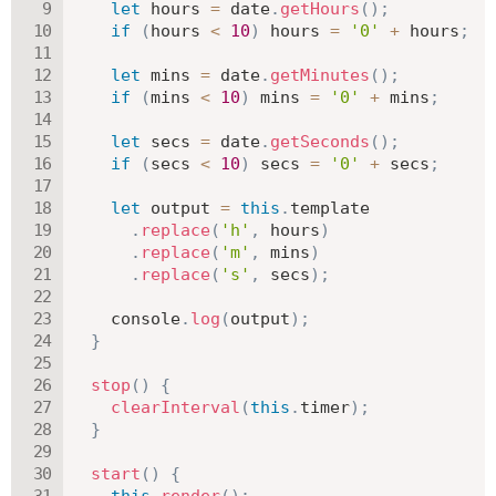
let
 hours 
=
 date
.
getHours
(
)
;
if
(
hours 
<
10
)
 hours 
=
'0'
+
 hours
;
let
 mins 
=
 date
.
getMinutes
(
)
;
if
(
mins 
<
10
)
 mins 
=
'0'
+
 mins
;
let
 secs 
=
 date
.
getSeconds
(
)
;
if
(
secs 
<
10
)
 secs 
=
'0'
+
 secs
;
let
 output 
=
this
.
template

.
replace
(
'h'
,
 hours
)
.
replace
(
'm'
,
 mins
)
.
replace
(
's'
,
 secs
)
;
    console
.
log
(
output
)
;
}
stop
(
)
{
clearInterval
(
this
.
timer
)
;
}
start
(
)
{