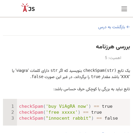
بازگشت به درس
بررسی هرزنامه
اهمیت: 5
یک تابع
بنویسید که اگر
دارای کلمات ‘viagra’ یا
str
checkSpam(str)
‘XXX’ باشد مقدار
را برگرداند، در غیر این صورت
.
false
true
تابع نباید به بزرگی یا کوچکی حرف حساس باشد:
checkSpam
(
'buy ViAgRA now'
)
==
true
checkSpam
(
'free xxxxx'
)
==
true
checkSpam
(
"innocent rabbit"
)
==
false