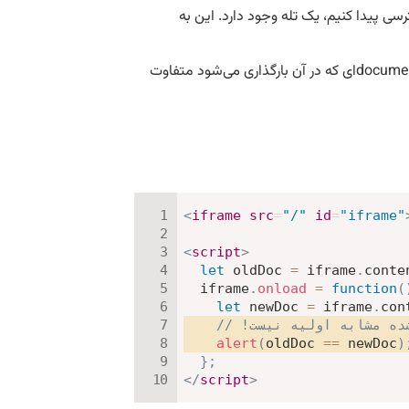
ی پیدا کنیم، یک تله وجود دارد. این به
به محض ایجاد یک iframe بلافاصله یک document دارد. اما آن document با documentای که در آن بارگذاری می‌شود متفاوت
<
iframe
src
=
"
/
"
id
=
"
iframe
"
<
script
>
let
 oldDoc 
=
 iframe
.
conte
  iframe
.
onload
=
function
(
let
 newDoc 
=
 iframe
.
con
alert
(
oldDoc 
==
 newDoc
)
}
;
</
script
>