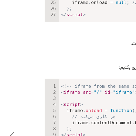
    iframe
.
onload 
=
null
;
}
;
</
script
>
ت.
ی بکنیم:
<!-- iframe from the same s
<
iframe
src
=
"
/
"
id
=
"
iframe
"
<
script
>
  iframe
.
onload
=
function
(
// هر کاری می‌کند
    iframe
.
contentDocument
.
}
;
</
script
>