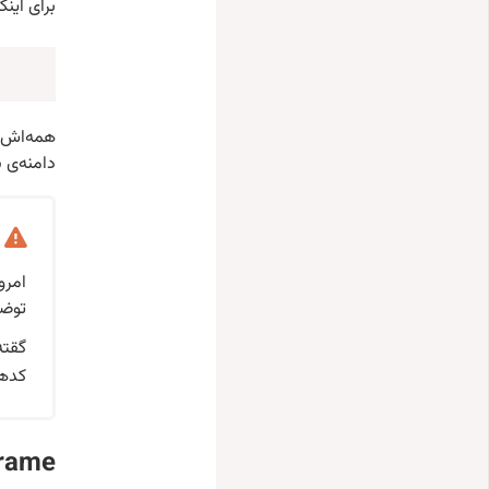
برای اینک
همه‌اش ه
دامنه‌ی 
امرو
توضی
گقته
کدها
Iframe: تله‌ی اشتباه 