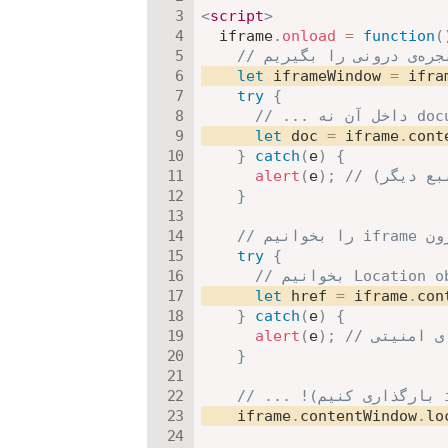
<
script
>
  iframe
.
onload
=
function
(
let
 iframeWindow 
=
 ifra
try
{
let
 doc 
=
 iframe
.
cont
}
catch
(
e
)
{
نبع دیگر)
;
)
e
(
alert
}
try
{
let
 href 
=
 iframe
.
con
}
catch
(
e
)
{
طای امنیتی
;
)
e
(
alert
}
    iframe
.
contentWindow
.
lo