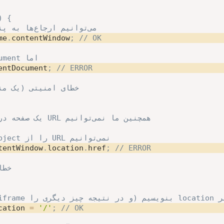
)
{
// می‌توانیم ارجاع‌ها به پنجره‌ی درونی را بگیریم
me
.
contentWindow
;
// OK
// ... داخل آن نه document اما
entDocument
;
// ERROR
// خطای امنیتی (یک م
// را بخوانیم iframe یک صفحه درون URL همچنین ما نمی‌توانیم
// بخوانیم Location object را از URL نمی‌توانیم
tentWindow
.
location
.
href
;
// ERROR
// خ
cation 
=
'/'
;
// OK