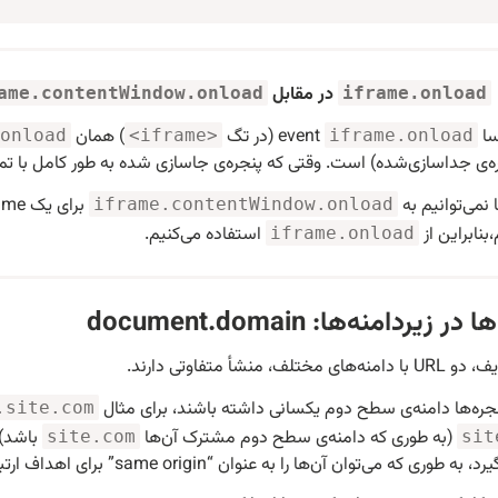
در مقابل
ame.contentWindow.onload
iframe.onload
سا
event (در تگ
) همان
onload
<iframe>
iframe.onload
‌ی جداسازی‌شده)‌ است. وقتی که پنجره‌ی جاسازی شده به طور کامل با تمام منابع load می‌شود، ف
 نمی‌توانیم به
iframe.contentWindow.onload
‌بنابراین از
استفاده می‌کنیم.
iframe.onload
ر زیردامنه‌ها: document.domain
 مختلف، منشأ متفاوتی دارند.
پنجره‌ها دامنه‌ی سطح دوم یکسانی داشته باشند، برای مثال
.site.com
(به طوری که دامنه‌ی سطح دوم مشترک آن‌ها
باشد) م
site.com
sit
وری که می‌توان آن‌ها را به عنوان “same origin” برای اهداف ارتباط بین پنجره‌ای در نظر گرفت.