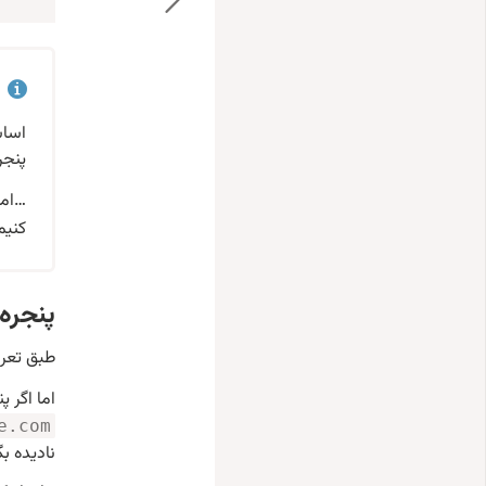
اسا
پنجره
…اما
کنیم،
پنجره‌ها د
طبق تعریف، دو URL با دامنه‌های
اما اگر 
e.com
نادیده بگیرد، به ط