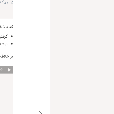
// آن را اجرا کند location را پاک می‌کند، نه اینکه بعد از تغییر handler این
کد بالا 
گرفتن
نوشت
بر خلاف 