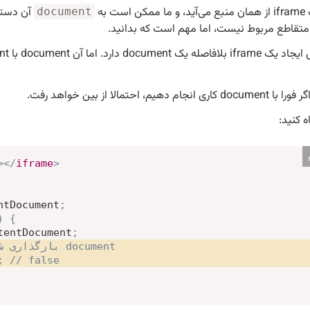
است به
آن دسترس
document
تقاطع مربوط نیست، اما مهم است که بدانید.
 انجام دهیم، احتمالا از بین خواهد رفت.
ه کنید:
>
</
iframe
>
ntDocument
;
)
{
tentDocument
;
// !بارگذاری شده مشابه اولیه نیست document
;
// false