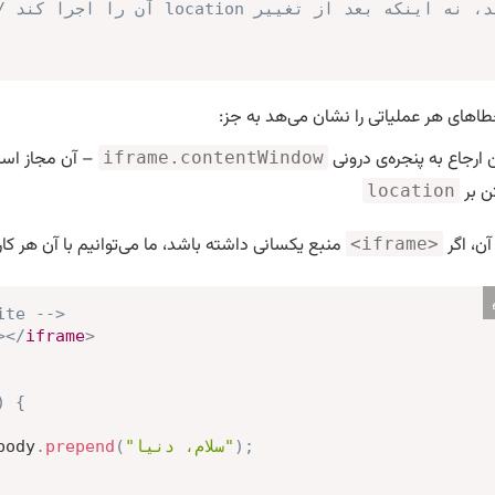
خطاهای هر عملیاتی را نشان می‌هد به جز:
 ارجاع به پنجره‌ی درونی
– آن مجاز اس
iframe.contentWindow
ن بر
location
آن، اگر
منبع یکسانی داشته باشد،‌ ما می‌توانیم با آن هر کار
<iframe>
ite -->
>
</
iframe
>
)
{
;
)
"سلام، دنیا"
(
prepend
.
body