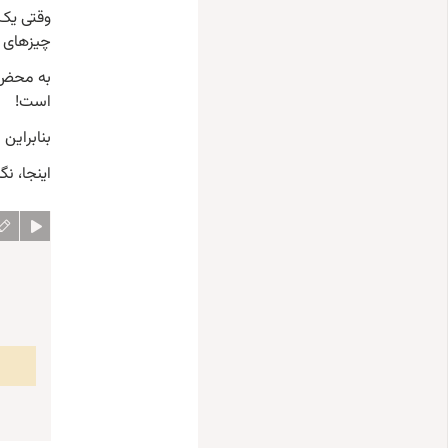
وقتی یک iframe از همان منبع می‌آید، و ما ممکن 
چیزهای م
است!
بنابراین اگر فورا با document کاری
اینجا، نگا