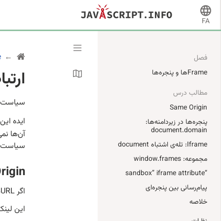
FA
e
فصل
ارتبا
Frameها و پنجره‌ها
مطالب درس
سیاست “Same Origin” (در همان سایت) دسترسی پنجره‌ها و فریم‌ها به یکدیگر را
Same Origin
ایده این
پنجره‌ها در زیردامنه‌ها:
document.domain
آن‌ها نمی‌خ
Iframe: تله‌ی اشتباه document
سیاست “Same Origin” این است که کاربران را از دزدی اطلاعا
مجموعه: window.frames
rigin
“sandbox” iframe attribute
پیام‌رسانی بین‌ پنجره‌ای
اگر URLها یک protocol، domain و ports داشته باشند، می‌گویند که “same origin” دارند.
خلاصه
این لینک