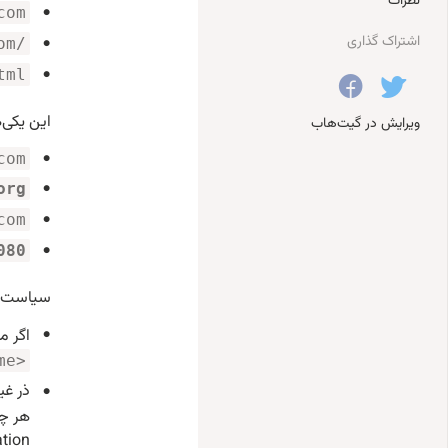
نظرات
com
اشتراک گذاری
om/
tml
این یکی‌ه
ویرایش در گیت‌هاب
com
org
com
080
سیاست “Same Origin” بیان می‌کن
اگر ما
me>
هر چی
ation