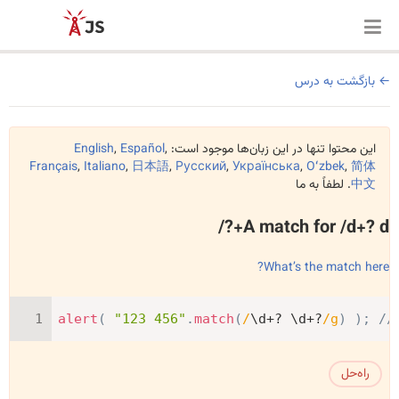
بازگشت به درس
این محتوا تنها در این زبان‌ها موجود است:
,
Español
,
English
Français
,
Italiano
,
日本語
,
Русский
,
Українська
,
Oʻzbek
,
简体
中文
. لطفاً به ما
A match for /d+? d+?/
What’s the match here?
alert
(
"123 456"
.
match
(
/
\d+? \d+?
/
g
)
)
;
//
راه‌حل