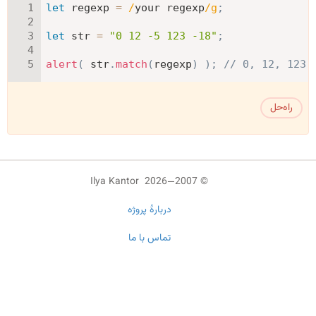
let
 regexp 
=
/
your regexp
/
g
;
let
 str 
=
"0 12 -5 123 -18"
;
alert
(
 str
.
match
(
regexp
)
)
;
// 0, 12, 123
راه‌حل
© 2007—2026 Ilya Kantor
دربارهٔ پروژه
تماس با ما